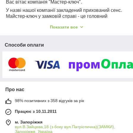
Вас вітає компанія "Мастер-ключ".
У назві нашої компанії закладений прихований сенс.
Майстер-ключ у замковій справі - це головний
пріорітетний ключ, що відкриває відразу багато замків
Показати все
і секретів.
Наша компанія готова відкрити секрети, поділитися
знаннями та досвідом, які ми придбали в процесі
Способи оплати
роботи за 25 років.
На сьогоднішній день "Мастер-ключ"- це три
різноманітих магазина у м. Запоріжжя. Один із них
"Локсмайстер Запоріжжя" є сертифікованим
сервісним центром Mul-T-lock, здійснює сервіс
циліндрів, виготовлення дублікатів ключів по карткам.
Компанія "Майстер - ключ" - член Української
Про нас
Локсмайстер Федерації (УЛФ) - недержавної
некомерційної громадської організації, яка об'єднує
98% позитивних з 358 відгуків за рік
справжніх професіоналів замкової галузі. Дверні
замки, циліндри, захистні броненакладки, сейфи -
Працює з 10.11.2011
пріорітетні напрями для нашої компанії.
м. Запоріжжя
Ми маємо великий досвід роботи в сфері
вул.В.Зайцева,18 (з боку вул.Патріотична)(ЗАМКИ),
електробезпеки, електроживлення. Такі відомі бренди
Запоріжжя, Україна