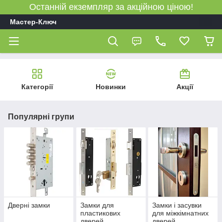
Останній екземпляр за акційною ціною!
Мастер-Ключ
Категорії
Новинки
Акції
Популярні групи
Дверні замки
Замки для
Замки і засувки
пластикових
для міжкімнатних
дверей
дверей