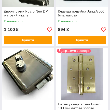
Дверні ручки Fuaro Neo DM
Клавіша подвійна Jung A 500
матовий нікель
біла матова
В наявності
В наявності
1 100
894
₴
₴
Купити
Купити
Відправимо сьогодні
Петля універсальна Fuaro
100 мм матове золото