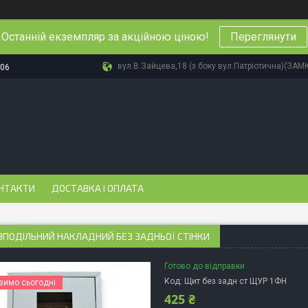
Останній екземпляр за акційною ціною!
Переглянути
вул.В.Зайцева,18 (з боку вул.Патріотична)(ЗАМ
-06
НТАКТИ
ДОСТАВКА І ОПЛАТА
ЗПОДІЛЬНИЙ НАКЛАДНИЙ БЕЗ ЗАДНЬОЇ СТІНКИ
Готово до відправки
Код:
Щит без задн ст ЩУР 1ФН
вимо сьогодні
425 ₴