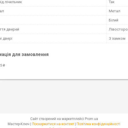
під лічильник
Так
ал
Метал
Білий
ття дверей
Лівосторо
і двері
З замком
мація для замовлення
5 ₴
Сайт створений на маркетплейсі
Prom.ua
Мастер-Ключ |
Поскаржитися на контент
|
Політика конфіденційності