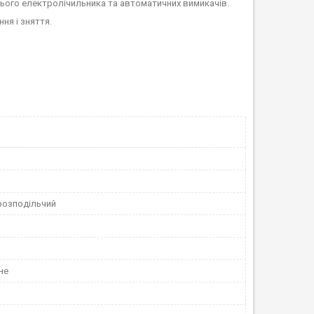
нього електролічильника та автоматичних вимикачів.
ня і зняття.
розподільчий
не