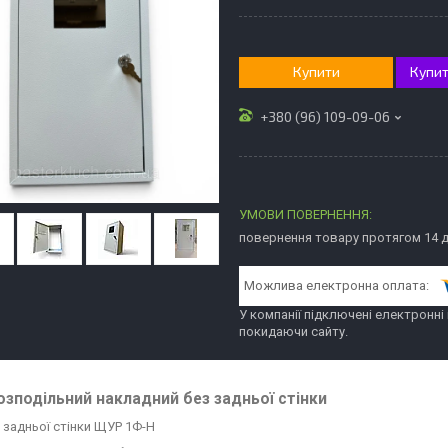
Купити
Купит
+380 (96) 109-09-06
повернення товару протягом 14 
У компанії підключені електронні
покидаючи сайту.
зподільний накладний без задньої стінки
 задньої стінки ЩУР 1Ф-Н