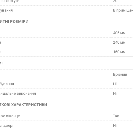
 захисту IP
20
ування
В приміще
ИТНІ РОЗМІРИ
а
405 мм
а
240 мм
а
160 мм
СТ
Врізний
бування
Ні
ндальне виконання
Ні
КОВІ ХАРАКТЕРИСТИКИ
ве віконце
Так
і двері
Ні