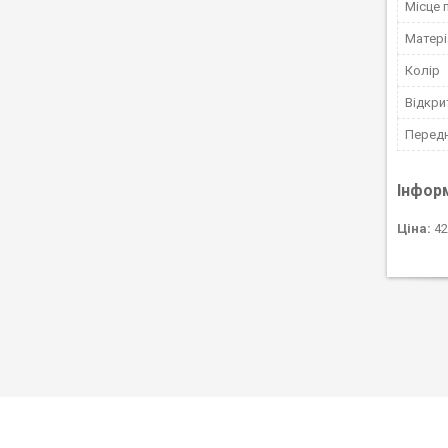
Місце 
Матері
Колір
Відкри
Передн
Інфор
Ціна:
42