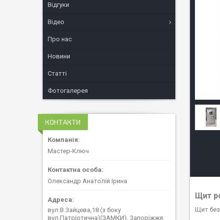
Відгуки
Відео
Про нас
Новини
Статті
Фотогалерея
КОНТАКТИ
Мастер-Ключ
Олександр Анатолій Ірина
Щит ро
Щит без
вул.В.Зайцева,18 (з боку
вул.Патріотична)(ЗАМКИ), Запоріжжя,