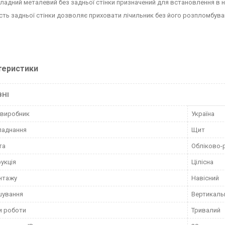
ладний металевий без задньої стінки призначений для встановлення в 
ість задньої стінки дозволяє приховати лічильник без його розпломбуван
теристики
ВНІ
 виробник
Україна
ладнання
Щит
та
Обліково-
укція
Цілісна
нтажу
Навісний
шування
Вертикаль
и роботи
Тривалий