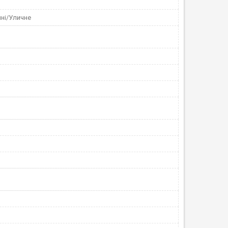
нні/Уличне