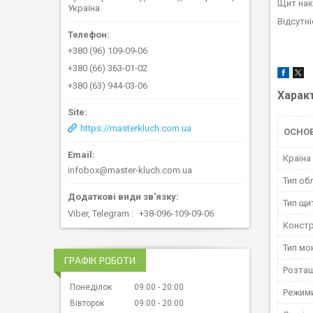
Щит нак
Україна
Відсутн
+380 (96) 109-09-06
+380 (66) 363-01-02
+380 (63) 944-03-06
Харак
https://masterkluch.com.ua
ОСНО
Країна
infobox@master-kluch.com.ua
Тип об
Тип щи
Viber, Telegram
+38-096-109-09-06
Констр
Тип мо
ГРАФІК РОБОТИ
Розта
Понеділок
09:00
20:00
Режим
Вівторок
09:00
20:00