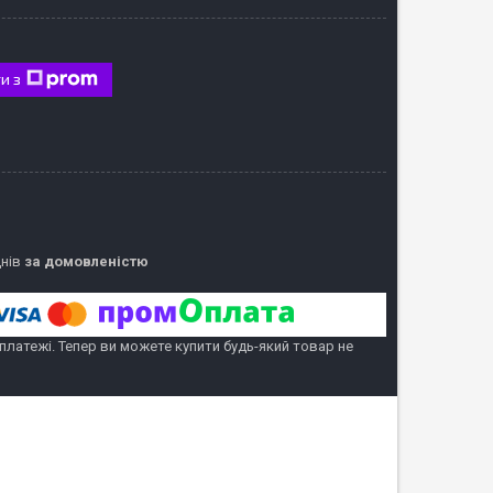
и з
днів
за домовленістю
 платежі. Тепер ви можете купити будь-який товар не