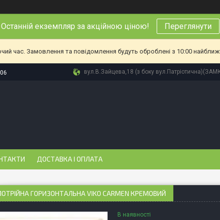
Останній екземпляр за акційною ціною!
Переглянути
очий час. Замовлення та повідомлення будуть оброблені з 10:00 найближч
вул.В.Зайцева,18 (з боку вул.Патріотична)(ЗАМ
-06
НТАКТИ
ДОСТАВКА І ОПЛАТА
ПОТРІЙНА ГОРИЗОНТАЛЬНА VIKO CARMEN КРЕМОВИЙ
В наявності