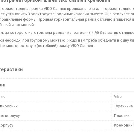
 потрійна горизонтальна Viko Carmen кремовий
 горизонтальная рамка VIKO Carmen предназначена для горизонтально
ет установить 3 электроустановочных изделия вместе. Она отвечает о
 правильные формы. Тройная горизонтальная рамка отлично впишется 
 белый и кремовый.
л, из которого изготовлена рамка - качественный ABS-пластик с глянце
ки необхідні при груповому монтажі. Якщо вам треба об'єднати в одну лін
іть многопостовую (потрійний) рамку VIKO Carmen.
теристики
ВНІ
ник
Viko
 виробник
Туреччина
ал корпусу
Пластик
корпусу
Кремовий