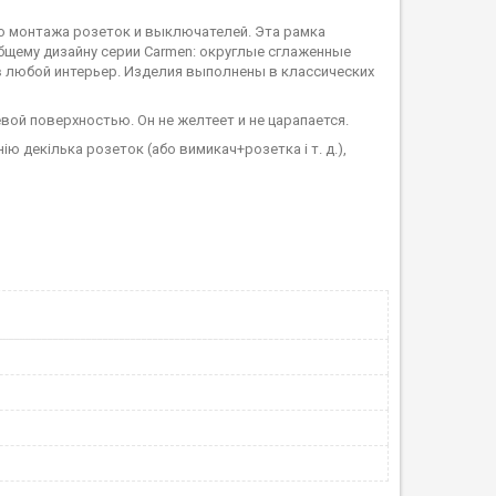
го монтажа розеток и выключателей. Эта рамка
бщему дизайну серии Carmen: округлые сглаженные
в любой интерьер. Изделия выполнены в классических
вой поверхностью. Он не желтеет и не царапается.
ію декілька розеток (або вимикач+розетка і т. д.),