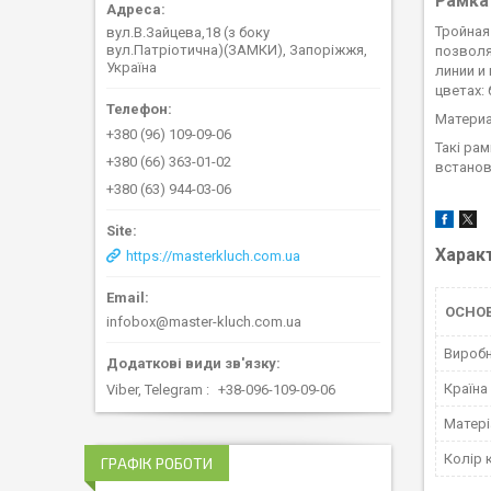
Рамка
Тройная
вул.В.Зайцева,18 (з боку
вул.Патріотична)(ЗАМКИ), Запоріжжя,
позволя
Україна
линии и
цветах:
Материа
+380 (96) 109-09-06
Такі рам
+380 (66) 363-01-02
встанов
+380 (63) 944-03-06
Харак
https://masterkluch.com.ua
ОСНО
infobox@master-kluch.com.ua
Вироб
Країна
Viber, Telegram
+38-096-109-09-06
Матері
Колір 
ГРАФІК РОБОТИ