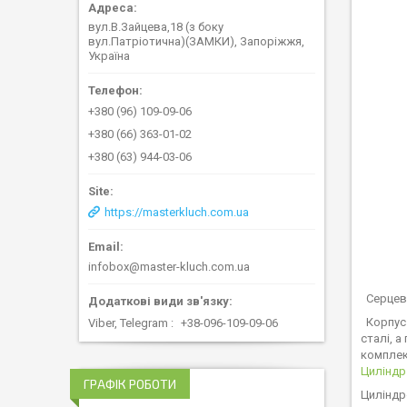
вул.В.Зайцева,18 (з боку
вул.Патріотична)(ЗАМКИ), Запоріжжя,
Україна
+380 (96) 109-09-06
+380 (66) 363-01-02
+380 (63) 944-03-06
https://masterkluch.com.ua
infobox@master-kluch.com.ua
Серцеви
Корпус 
Viber, Telegram
+38-096-109-09-06
сталі, а
комплек
Циліндр
ГРАФІК РОБОТИ
Циліндр