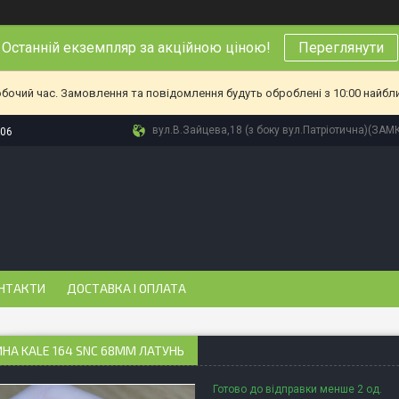
Останній екземпляр за акційною ціною!
Переглянути
обочий час. Замовлення та повідомлення будуть оброблені з 10:00 найбл
вул.В.Зайцева,18 (з боку вул.Патріотична)(ЗАМ
-06
НТАКТИ
ДОСТАВКА І ОПЛАТА
НА KALE 164 SNС 68ММ ЛАТУНЬ
Готово до відправки менше 2 од.