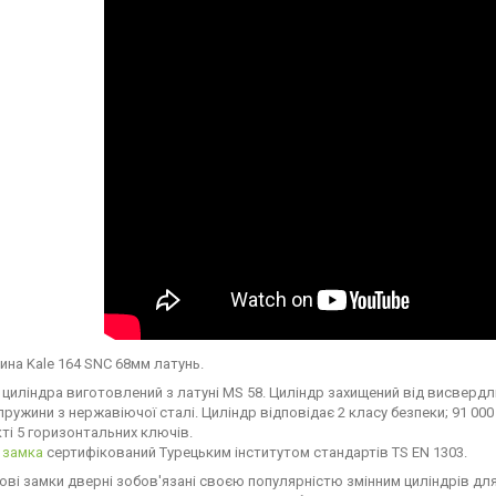
на Kale 164 SNС 68мм латунь.
циліндра виготовлений з латуні MS 58. Циліндр захищений від висвер
 пружини з нержавіючої сталі. Циліндр відповідає 2 класу безпеки; 91 0
ті 5 горизонтальних ключів.
 замка
сертифікований Турецьким інститутом стандартів TS EN 1303.
ові замки дверні зобов'язані своєю популярністю змінним циліндрів для