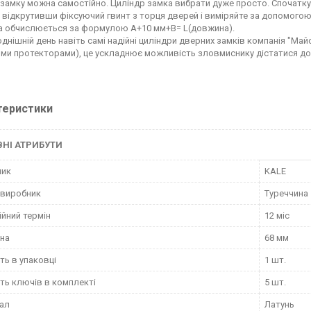
 замку можна самостійно. Циліндр замка вибрати дуже просто. Спочатку 
, відкрутивши фіксуючий гвинт з торця дверей і виміряйте за допомогою 
а обчислюється за формулою А+10 мм+В= L(довжина).
однішній день навіть самі надійні циліндри дверних замків компанія "М
ими протекторами), це ускладнює можливість зловмиснику дістатися до
теристики
НІ АТРИБУТИ
ник
KALE
 виробник
Туреччина
ійний термін
12 міс
на
68 мм
сть в упаковці
1 шт.
сть ключів в комплекті
5 шт.
ал
Латунь