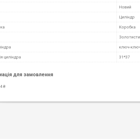
Новий
Циліндр
вка
Коробка
Золотисти
ліндра
ключ-клю
ія циліндра
31*37
мація для замовлення
4 ₴