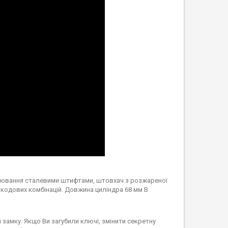
длювання сталевими штифтами, штовхач з розжареної
00 кодових комбінацій. Довжина циліндра 68 мм В
 замку. Якщо Ви загубили ключі, змінити секретну