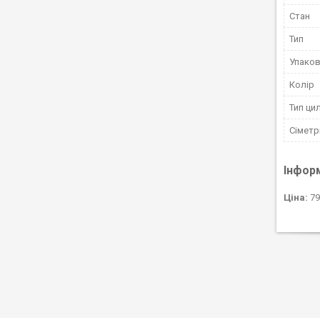
Стан
Тип
Упако
Колір
Тип ци
Сіметр
Інфор
Ціна:
79