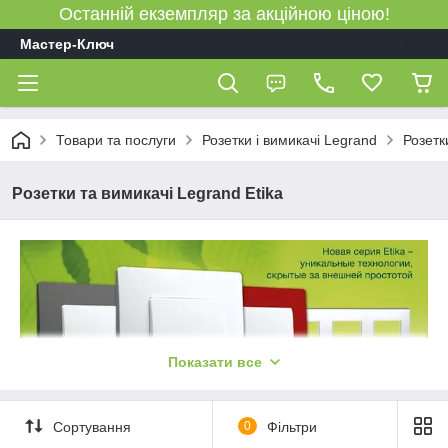
Останній екземпляр за акційною ціною!
Мастер-Ключ
Товари та послуги
Розетки і вимикачі Legrand
Розетк
Розетки та вимикачі Legrand Etika
Показати все
Сортування
0
Фільтри