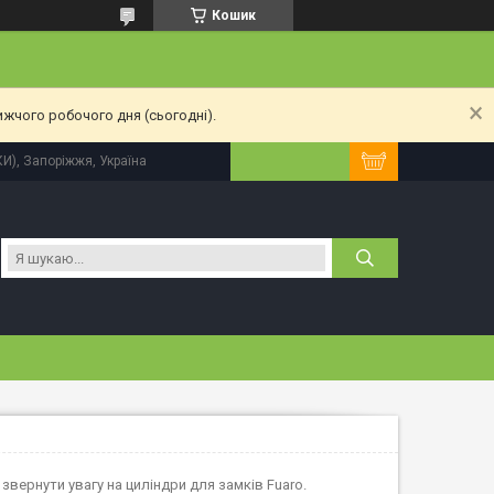
Кошик
ижчого робочого дня (сьогодні).
КИ), Запоріжжя, Україна
звернути увагу на циліндри для замків Fuaro.