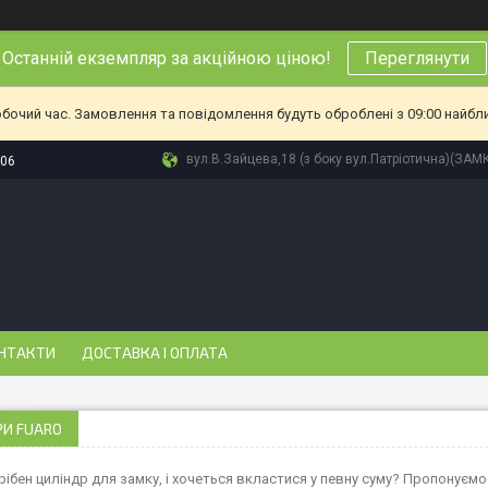
Останній екземпляр за акційною ціною!
Переглянути
обочий час. Замовлення та повідомлення будуть оброблені з 09:00 найбл
вул.В.Зайцева,18 (з боку вул.Патріотична)(ЗАМ
-06
НТАКТИ
ДОСТАВКА І ОПЛАТА
РИ FUARO
ібен циліндр для замку, і хочеться вкластися у певну суму? Пропонуємо 