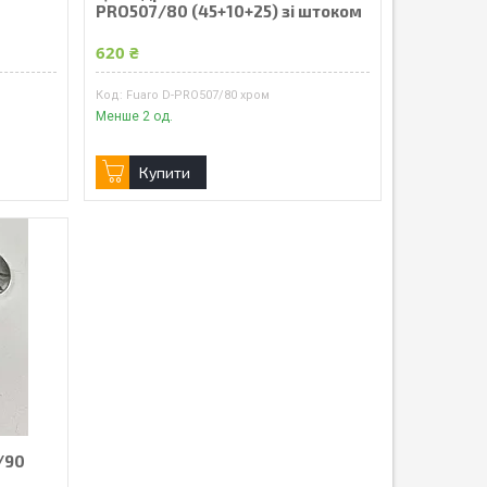
PRO507/80 (45+10+25) зі штоком
620 ₴
Fuaro D-PRO507/80 хром
Менше 2 од.
Купити
/90