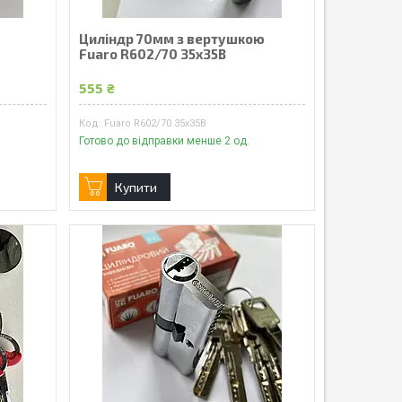
Циліндр 70мм з вертушкою
Fuaro R602/70 35х35В
555 ₴
Fuaro R602/70 35х35В
Готово до відправки менше 2 од.
Купити