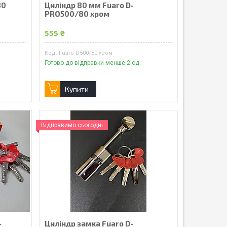
80
Циліндр 80 мм Fuaro D-
PRO500/80 хром
555 ₴
Fuaro D500/80 хром
Готово до відправки менше 2 од.
Купити
Відправимо сьогодні
-
Циліндр замка Fuaro D-