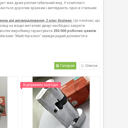
укт має дуже респектабельний вид. У комплекті
паються дорогим зразкам і
виглядають гідно в стильних
рижень від висвердлювання, 2 клас безпеки.
Це означає, що
овці на вхідні металеві двері необхідно закрити
зволяє виробнику гарантувати
250 000 робочих циклів.
Магазин "Майстер-ключ" завжди радий допомогти в
Галерея
Список
Відправимо сьогодні