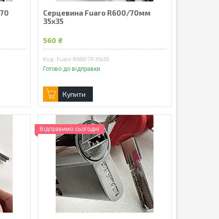
/70
Серцевина Fuaro R600/70мм
35х35
560 ₴
Fuaro R600/70 35х35
Готово до відправки
Купити
Відправимо сьогодні