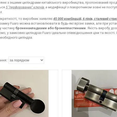
нянні з іншими циліндрами китайського виробництва, пропонований прод
ься
5 "перфорованих" ключів,
а модифікації з поворотником
зовні не посту
х.
кретності, то виробник заявляє
45 000 комбінацій, 6 пінів, сталевий ст
замку Fuaro можна встановлювати в будь-які врізні замки, але при устан
у частину
броненакладками або бронепластинами.
Якість виробу до
мо, у замкових циліндрах Fuaro ідеальне співвідношення ціни та якості.
необхідного циліндра.