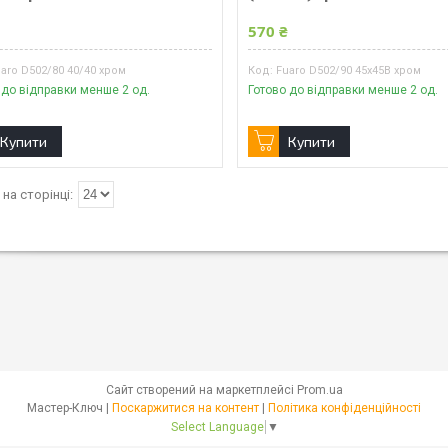
₴
570 ₴
aro D502/80 40/40 хром
Fuaro D502/90 45х45В хром
 до відправки менше 2 од.
Готово до відправки менше 2 од.
Купити
Купити
Сайт створений на маркетплейсі
Prom.ua
Мастер-Ключ |
Поскаржитися на контент
|
Політика конфіденційності
Select Language
▼