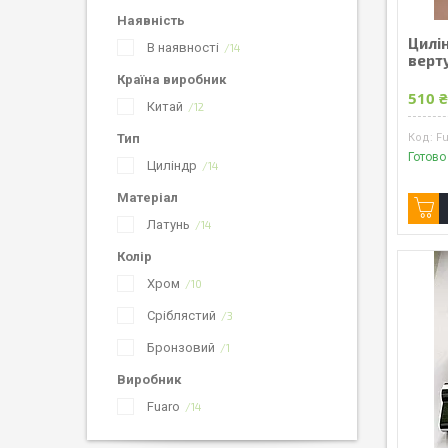
Наявність
Цилі
В наявності
14
верт
Країна виробник
510 
Китай
12
Тип
Fu
Готово
Циліндр
14
Матеріал
Латунь
14
Колір
Хром
10
Сріблястий
3
Бронзовий
1
Виробник
Fuaro
14