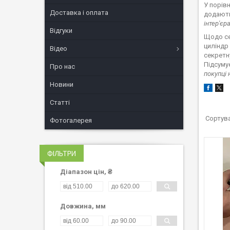
У порів
Доставка і оплата
додают
інтер'єра
Відгуки
Щодо се
циліндр 
Відео
секретн
Підсумує
Про нас
покупці 
Новини
Статті
Фотогалерея
ФІЛЬТРИ
Діапазон цін, ₴
Довжина, мм