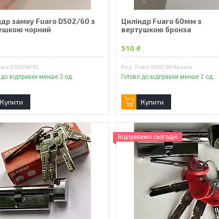
ндр замку Fuaro D502/60 з
Циліндр Fuaro 60мм з
ушкою чорний
вертушкою бронза
₴
510 ₴
aro D502/60 BL
Fuaro R602/60 бронза
 до відправки менше 2 од.
Готово до відправки менше 2 од.
Купити
Купити
Відправимо сьогодні