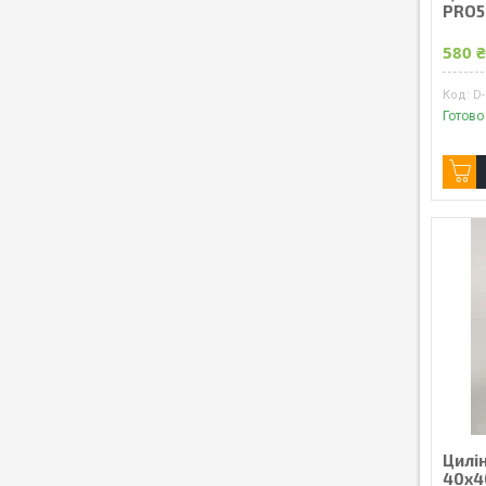
PRO5
580 
D
Готово
Цилі
40x4