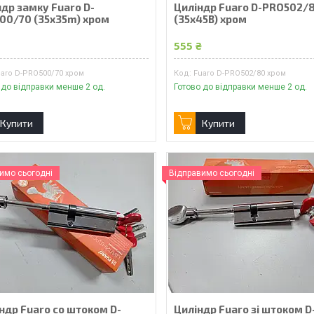
др замку Fuaro D-
Циліндр Fuaro D-PRO502/
00/70 (35x35m) хром
(35x45B) хром
₴
555 ₴
uaro D-PRO500/70 хром
Fuaro D-PRO502/80 хром
 до відправки менше 2 од.
Готово до відправки менше 2 од.
Купити
Купити
имо сьогодні
Відправимо сьогодні
ндр Fuaro со штоком D-
Циліндр Fuaro зі штоком D