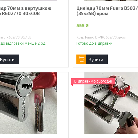
ндр 70мм з вертушкою
Циліндр 70мм Fuaro D502
o R602/70 30х40В
(35x35В) хром
₴
555 ₴
aro R602/70 30х40В
Fuaro D-PRO502/70 хром
 до відправки менше 2 од.
Готово до відправки
Купити
Купити
Відправимо сьогодні