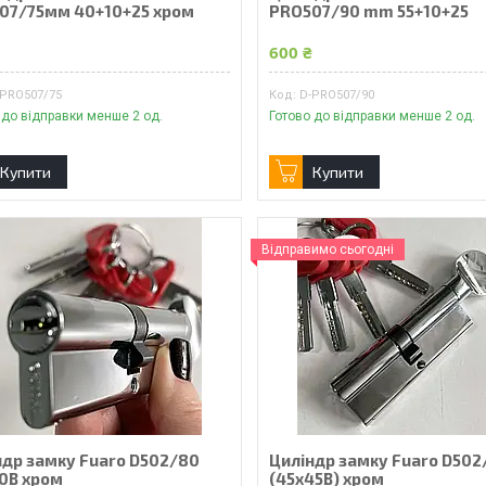
07/75мм 40+10+25 хром
PRO507/90 mm 55+10+25
₴
600 ₴
-PRO507/75
D-PRO507/90
 до відправки менше 2 од.
Готово до відправки менше 2 од.
Купити
Купити
Відправимо сьогодні
ндр замку Fuaro D502/80
Циліндр замку Fuaro D502
0В хром
(45x45В) хром