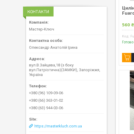
Цилі
КОНТАКТИ
Fuar
560 
Мастер-Ключ
Fu
Готово
Олександр Анатолій Ірина
вул.В.Зайцева,18 (з боку
вул.Патріотична)(ЗАМКИ), Запоріжжя,
Україна
+380 (96) 109-09-06
+380 (66) 363-01-02
+380 (63) 944-03-06
https://masterkluch.com.ua